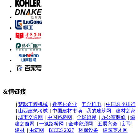
友情链接
|
慧聪工程机械
|
数字化企业
|
五金机电
|
中国名企排行
|
山西建筑考试
|
中国建材市场
|
我的建筑网
|
建材之家
|
城市交通网
|
中国路桥网
|
全球贸易
|
办公室装修
|
绿
建之窗网
|
一览路桥网
|
全球资源网
|
五展六会
|
新型
建材
|
虫筑网
|
BICES 2027
|
环保设备
|
建筑英才网