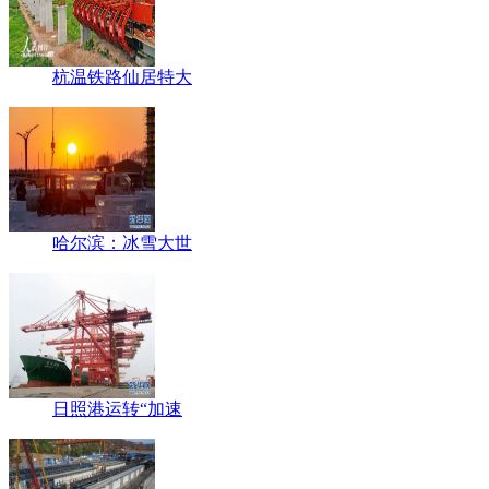
杭温铁路仙居特大
哈尔滨：冰雪大世
日照港运转“加速