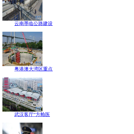
云南墨临公路建设
粤港澳大湾区重点
武汉客厅“方舱医