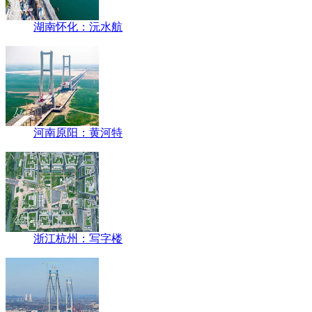
湖南怀化：沅水航
河南原阳：黄河特
浙江杭州：写字楼