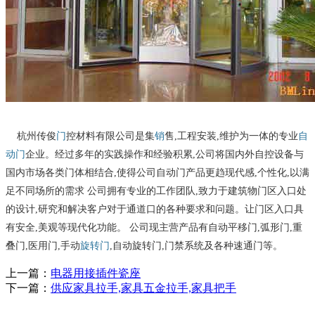
杭州传俊
门
控材料有限公司是集
销
售,工程安装,维护为一体的专业
自
动门
企业。经过多年的实践操作和经验积累,公司将国内外自控设备与
国内市场各类门体相结合
,使得公司自动门产品更趋现代感,个性化,以满
足不同场所的需求 公司拥有专业的工作团队,致力于建筑物门区入口处
的设计,研究和解决客户对于通道口的各种要求和问题。让门区入口具
有安全,美观等现代化功能。 公司现主营产品有自动平移门,弧形门,重
叠门,医用门,手动
旋转门
,自动旋转门,门禁系统及各种速通门等。
上一篇：
电器用接插件瓷座
下一篇：
供应家具拉手,家具五金拉手,家具把手