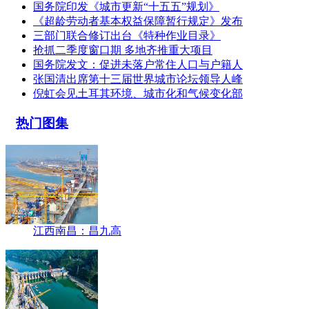
国务院印发《城市更新“十五五”规划》
《超龄劳动者基本权益保障暂行规定》发布
三部门联合修订出台《特种作业目录》
抢抓二季度窗口期 多地齐推重大项目
国务院发文：促进未落户常住人口与户籍人
张国清出席第十三届世界城市论坛领导人峰
倪虹会见土耳其环境、城市化和气候变化部
热门图集
江西南昌：昌九高