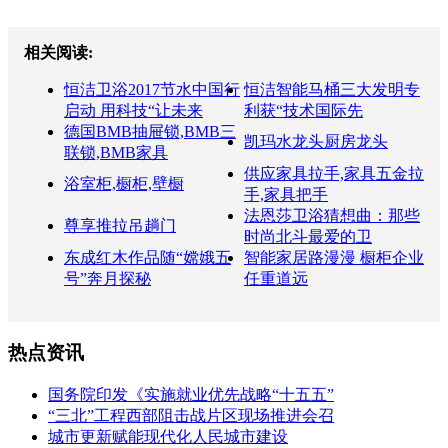
相关阅读:
恒洁卫浴2017节水中国行
恒洁智能马桶三大发明专
启动 用科技“让未来
利获“技术国际先
德国BMB抽屉锁,BMB三
凯玛水龙头厨房龙头
联锁,BMB家具
供应家具拉手,家具五金拉
浴室柜,橱柜,壁橱
手,家具把手
法恩莎卫浴猜想曲：那些
尊享推拉吊趟门
时尚北斗最爱的卫
东成红木作品随“嫦娥五
智能家居路漫漫 橱柜企业
号”奔月探秘
任重道远
热点资讯
国务院印发《实施就业优先战略“十五五”
“三北”工程西部阻击战片区现场推进会召
城市更新赋能现代化人民城市建设