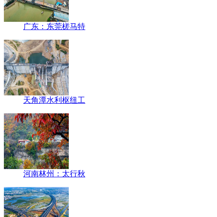
广东：东莞槎马特
天角潭水利枢纽工
河南林州：太行秋