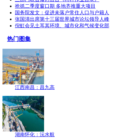
抢抓二季度窗口期 多地齐推重大项目
国务院发文：促进未落户常住人口与户籍人
张国清出席第十三届世界城市论坛领导人峰
倪虹会见土耳其环境、城市化和气候变化部
热门图集
江西南昌：昌九高
湖南怀化：沅水航