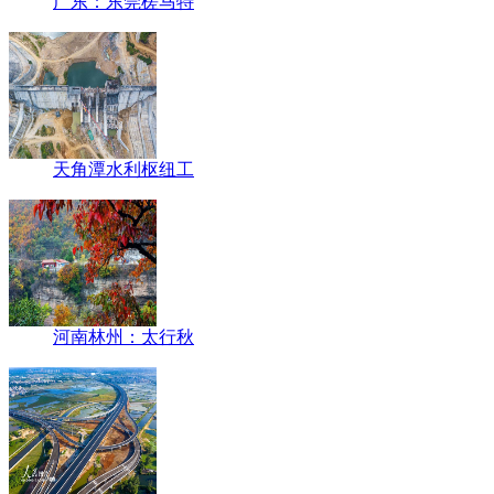
广东：东莞槎马特
天角潭水利枢纽工
河南林州：太行秋