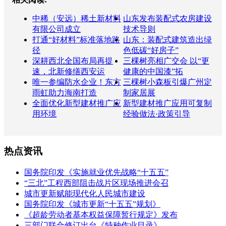
中稀（安远）稀土新材料
山东发布装配式农房建设
有限公司成立
技术导则
打通“好材料”标准落地路
山东：装配式建筑造出绿
径
色低碳“好房子”
深耕西北全国布局再提
三棵树亮相广交会 以“更
速，北新修缮西安运
健康的中国漆”拓
唯一参编防水企业！东方
三棵树小森板引爆广州定
雨虹助力海南打造
制家居展
全面优化新型建材推广应
新型建材推广应用可复制
用环境
经验做法·政策引导
热点资讯
国务院印发《实施就业优先战略“十五五”
“三北”工程西部阻击战片区现场推进会召
城市更新赋能现代化人民城市建设
国务院印发《城市更新“十五五”规划》
《超龄劳动者基本权益保障暂行规定》发布
三部门联合修订出台《特种作业目录》