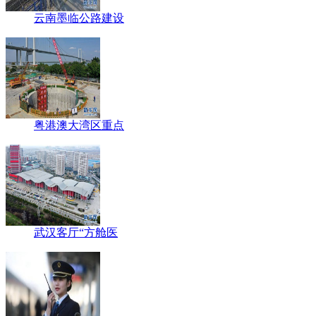
云南墨临公路建设
粤港澳大湾区重点
武汉客厅“方舱医