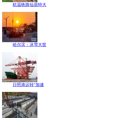
杭温铁路仙居特大
哈尔滨：冰雪大世
日照港运转“加速