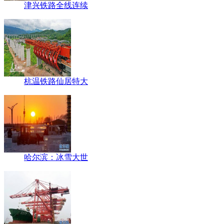
津兴铁路全线连续
杭温铁路仙居特大
哈尔滨：冰雪大世