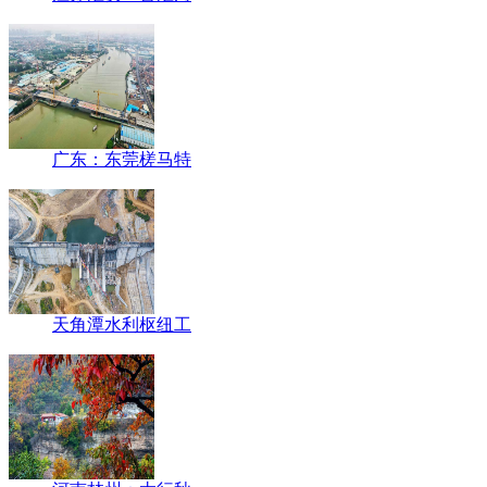
广东：东莞槎马特
天角潭水利枢纽工