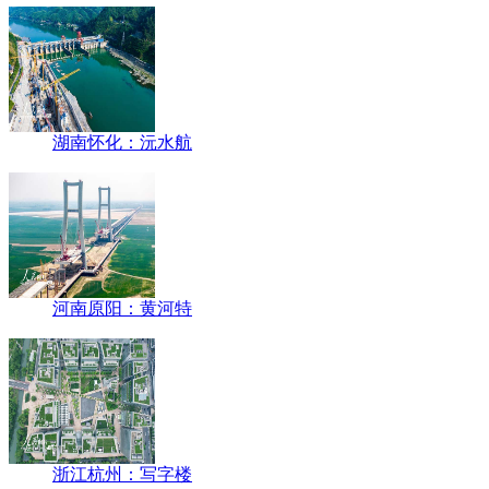
湖南怀化：沅水航
河南原阳：黄河特
浙江杭州：写字楼