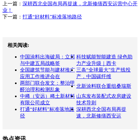
上一篇：
深耕西北全国布局再提速，北新修缮西安运营中心开
业！
下一篇：
打通“好材料”标准落地路径
相关阅读:
中国涂料出海破局：立邦
科技赋能智能建造 绿色助
与中建五局战略签
力产业升级｜西卡
全国建筑节能与建材推广
三条“全球最大”生产线投
应用工作推进会在
产，中国碳纤维
两部门联合发文：整治甲
北新涂料联合重组桑瑞斯
醛治理和检测乱象
中稀（安远）稀土新材料
山东发布装配式农房建设
有限公司成立
技术导则
打通“好材料”标准落地路
深耕西北全国布局再提
径
速，北新修缮西安运
热点资讯