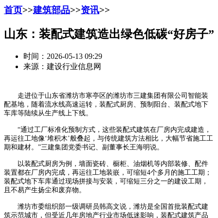
首页
>>
建筑部品
>>
资讯
>>
山东：装配式建筑造出绿色低碳“好房子”
时间：2026-05-13 09:29
来源：建设行业信息网
走进位于山东省潍坊市寒亭区的潍坊市三建集团有限公司智能装
配基地，随着流水线高速运转，装配式厨房、预制阳台、装配式地下
车库等陆续从生产线上下线。
“通过工厂标准化预制方式，这些装配式建筑在厂房内完成建造，
再运往工地像‘堆积木’般叠起，与传统建筑方法相比，大幅节省施工工
期和建材。”三建集团党委书记、副董事长王海明说。
以装配式厨房为例，墙面瓷砖、橱柜、油烟机等内部装修、配件
装置都在厂房内完成，再运往工地装嵌，可缩短4个多月的施工工期；
装配式地下车库通过现场拼接与安装，可缩短三分之一的建设工期，
且不易产生扬尘和废弃物。
潍坊市委组织部一级调研员韩高文说，潍坊是全国首批装配式建
筑示范城市，但受近几年房地产行业市场低迷影响，装配式建筑产品