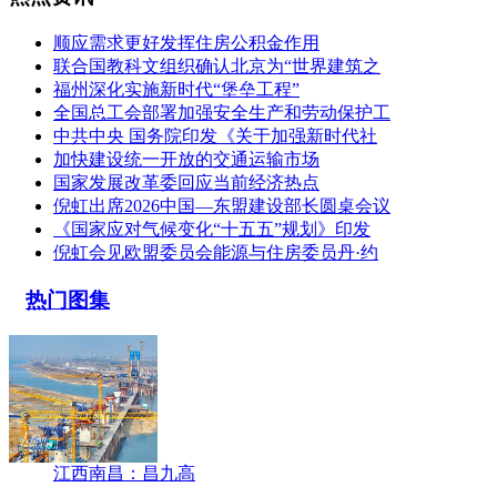
顺应需求更好发挥住房公积金作用
联合国教科文组织确认北京为“世界建筑之
福州深化实施新时代“堡垒工程”
全国总工会部署加强安全生产和劳动保护工
中共中央 国务院印发《关于加强新时代社
加快建设统一开放的交通运输市场
国家发展改革委回应当前经济热点
倪虹出席2026中国—东盟建设部长圆桌会议
《国家应对气候变化“十五五”规划》印发
倪虹会见欧盟委员会能源与住房委员丹·约
热门图集
江西南昌：昌九高