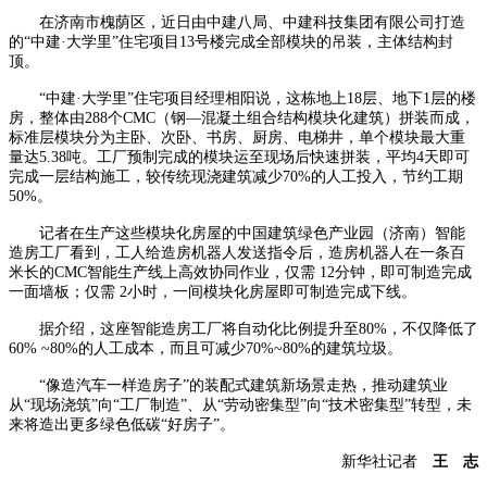
在济南市槐荫区，近日由中建八局、中建科技集团有限公司打造
的“中建·大学里”住宅项目13号楼完成全部模块的吊装，主体结构封
顶。
“中建·大学里”住宅项目经理相阳说，这栋地上18层、地下1层的楼
房，整体由288个CMC（钢—混凝土组合结构模块化建筑）拼装而成，
标准层模块分为主卧、次卧、书房、厨房、电梯井，单个模块最大重
量达5.38吨。工厂预制完成的模块运至现场后快速拼装，平均4天即可
完成一层结构施工，较传统现浇建筑减少70%的人工投入，节约工期
50%。
记者在生产这些模块化房屋的中国建筑绿色产业园（济南）智能
造房工厂看到，工人给造房机器人发送指令后，造房机器人在一条百
米长的CMC智能生产线上高效协同作业，仅需 12分钟，即可制造完成
一面墙板；仅需 2小时，一间模块化房屋即可制造完成下线。
据介绍，这座智能造房工厂将自动化比例提升至80%，不仅降低了
60% ~80%的人工成本，而且可减少70%~80%的建筑垃圾。
“像造汽车一样造房子”的装配式建筑新场景走热，推动建筑业
从“现场浇筑”向“工厂制造”、从“劳动密集型”向“技术密集型”转型，未
来将造出更多绿色低碳“好房子”。
新华社记者
王 志