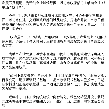
发展不及预期。为帮助企业解难纾困，潍坊市政府部门主动为企业“组
主场”“找订单”。
今年4月，潍坊市装配式建筑技术应用及产品推介会开到三建集
团，潍坊市住建、交通等政府部门以及建筑、房地产开发、市政工程
等领域的40家企业相关负责人走进装配式建筑生产车间，看工艺、问
产能、谈合作。
“政府搭台、企业唱戏、产销联动”，有效推动了产业链上下游的供
需对接。会后仅十多天时间，三建集团就新增装配式建筑订单额3200
余万元。
为助力产业发展，潍坊市住建部门提出，将装配式建筑深度融入
城市更新、绿色建筑和智能建造；潍坊市交通、农业农村、水利等部
门表示，将在道路桥梁、高标准农田、水利设施等项目中积极推广相
关产品应用场景。
“政府下真功夫优化营商环境，让企业发展更有信心。”王海明说，
目前公司一期房屋装配式基地、二期市政装配式基地均已投产，三期
新材料基地正在积极推进，三个项目总投资超20亿元，将加快建成全
装配式产业集群。
近年来，山东加快传统建筑业向智能化、绿色化转型升级，装配
式建筑将碳中和理念深度融入设计、生产、出厂运输、现场建造全流
程。