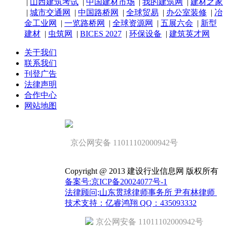
|
山西建筑考试
|
中国建材市场
|
我的建筑网
|
建材之家
|
城市交通网
|
中国路桥网
|
全球贸易
|
办公室装修
|
冶
金工业网
|
一览路桥网
|
全球资源网
|
五展六会
|
新型
建材
|
虫筑网
|
BICES 2027
|
环保设备
|
建筑英才网
关于我们
联系我们
刊登广告
法律声明
合作中心
网站地图
京公网安备 11011102000942号
Copyright @ 2013 建设行业信息网 版权所有
备案号:京ICP备20024077号-1
法律顾问;山东贯球律师事务所 尹有林律师
技术支持：亿睿鸿翔 QQ：435093332
京公网安备 11011102000942号