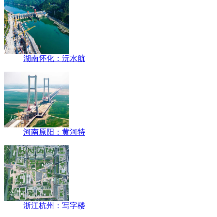
湖南怀化：沅水航
河南原阳：黄河特
浙江杭州：写字楼