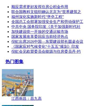
顺应需求更好发挥住房公积金作用
联合国教科文组织确认北京为“世界建筑之
福州深化实施新时代“堡垒工程”
全国总工会部署加强安全生产和劳动保护工
中共中央 国务院印发《关于加强新时代社
加快建设统一开放的交通运输市场
国家发展改革委回应当前经济热点
倪虹出席2026中国—东盟建设部长圆桌会议
《国家应对气候变化“十五五”规划》印发
倪虹会见欧盟委员会能源与住房委员丹·约
热门图集
江西南昌：昌九高