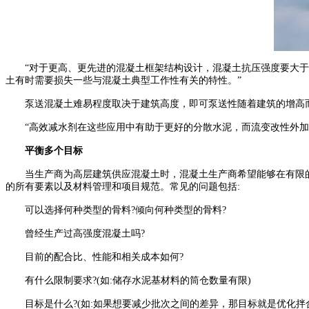
“对于更高、更先进的混凝土框架结构设计，混凝土抗压强度要大于或等于1000
土有时需要损失一些与混凝土典型工作性有关的特性。”
泵送混凝土难易程度取决于建筑高度，即可泵送性随着建筑的增高
“高效减水剂在这些应用中有助于更好的分散水泥，而流变改性外加剂则可帮
平衡多个目标
当生产商为高层建筑供应混凝土时，混凝土生产商希望能够在有限的
的所有要素以及材料管理和项目规范。常见的问题包括:
可以选择何种类型的骨料?倾向何种类型的骨料?
曾经生产过高强度混凝土吗?
目前的配合比、性能和相关成本如何?
有什么限制要求?(如:储存水泥基材料的筒仓数量有限)
目标是什么?(如:如果想要减少批次之间的差异，那目标就是优化拌