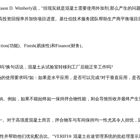
n D. Wimberly说，“但现实就是混凝土需要使用外加剂;那么产生
投资回报率并加快项目进度。基仕伯技术服务团队帮助生产商平衡项目目
n(功能)、Finish(易抹性)和Finance(财务)。
性能吗?换句话说，混凝土从试验室转移到工厂后能正常工作吗?
工现场的使用要求吗?如：如果是水平应用，是否可以完成?对于垂直应用，是
合比的影响。例如，如果不能始终如一保持拌合物性能，则会导致拒收并最终产生
对于高强度混凝土而言，拌合物车与车间保持均一性尤其令人担忧，因
帮助他们优化配合比。“VERIFI® 混凝土在途管理系统的批处理显示屏能